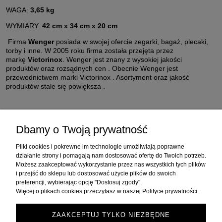
WAGA:
3,65 kg
WYMIARY:
42 cm x 34 cm x 20 cm
Firma
Wenger
posiada w swojej ofercie zegarki, bagaż, plecaki,
torby i inne. W 2005 roku firma została przejęta przez
markę
Victorinox
. Wenger jest znany z wysokiej jakości
produktów oraz rozsądnych cen . Obecnie Wenger jest
przewodnictwem marki Victorinox . Asortyment oraz jakość
produktów stale się powiększa .
Dbamy o Twoją prywatność
Zakupy
Pliki cookies i pokrewne im technologie umożliwiają poprawne
Pomoc
działanie strony i pomagają nam dostosować ofertę do Twoich potrzeb.
Możesz zaakceptować wykorzystanie przez nas wszystkich tych plików
i przejść do sklepu lub dostosować użycie plików do swoich
Moje konto
preferencji, wybierając opcję "Dostosuj zgody".
Więcej o plikach cookies przeczytasz w naszej Polityce prywatności.
Informacje
ZAAKCEPTUJ TYLKO NIEZBĘDNE