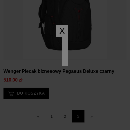
X
Wenger Plecak biznesowy Pegasus Deluxe czarny
510,00 zł
DO KOSZYKA
«
1
2
3
»