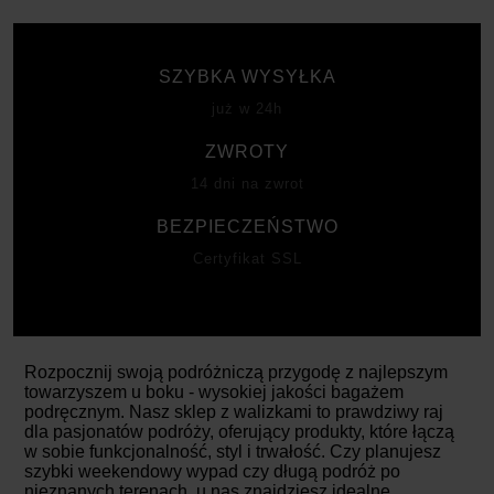
SZYBKA WYSYŁKA
już w 24h
ZWROTY
14 dni na zwrot
BEZPIECZEŃSTWO
Certyfikat SSL
Rozpocznij swoją podróżniczą przygodę z najlepszym
towarzyszem u boku - wysokiej jakości bagażem
podręcznym. Nasz sklep z walizkami to prawdziwy raj
dla pasjonatów podróży, oferujący produkty, które łączą
w sobie funkcjonalność, styl i trwałość. Czy planujesz
szybki weekendowy wypad czy długą podróż po
nieznanych terenach, u nas znajdziesz idealne