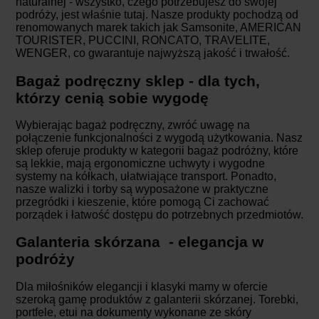
naturalnej - wszystko, czego potrzebujesz do swojej
podróży, jest właśnie tutaj. Nasze produkty pochodzą od
renomowanych marek takich jak Samsonite, AMERICAN
TOURISTER, PUCCINI, RONCATO, TRAVELITE,
WENGER, co gwarantuje najwyższą jakość i trwałość.
Bagaż podręczny sklep - dla tych,
którzy cenią sobie wygodę
Wybierając bagaż podręczny, zwróć uwagę na
połączenie funkcjonalności z wygodą użytkowania. Nasz
sklep oferuje produkty w kategorii bagaż podróżny, które
są lekkie, mają ergonomiczne uchwyty i wygodne
systemy na kółkach, ułatwiające transport. Ponadto,
nasze walizki i torby są wyposażone w praktyczne
przegródki i kieszenie, które pomogą Ci zachować
porządek i łatwość dostępu do potrzebnych przedmiotów.
Galanteria skórzana - elegancja w
podróży
Dla miłośników elegancji i klasyki mamy w ofercie
szeroką gamę produktów z galanterii skórzanej. Torebki,
portfele, etui na dokumenty wykonane ze skóry